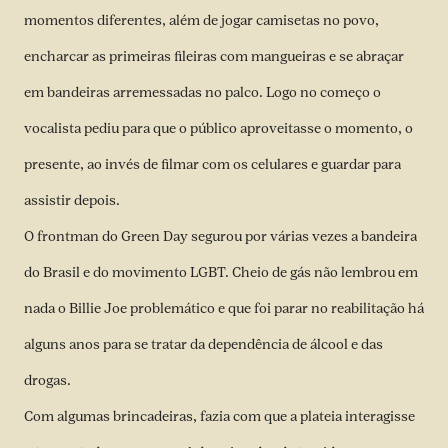
momentos diferentes, além de jogar camisetas no povo,
encharcar as primeiras fileiras com mangueiras e se abraçar
em bandeiras arremessadas no palco. Logo no começo o
vocalista pediu para que o público aproveitasse o momento, o
presente, ao invés de filmar com os celulares e guardar para
assistir depois.
O frontman do Green Day segurou por várias vezes a bandeira
do Brasil e do movimento LGBT. Cheio de gás não lembrou em
nada o Billie Joe problemático e que foi parar no reabilitação há
alguns anos para se tratar da dependência de álcool e das
drogas.
Com algumas brincadeiras, fazia com que a plateia interagisse