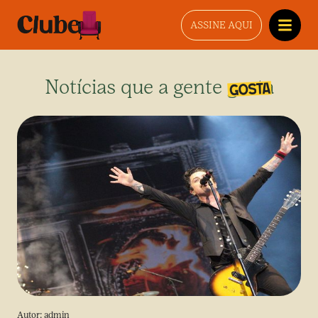
ASSINE AQUI
Notícias que a gente gosta
Autor:
admin