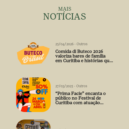
MAIS
NOTÍCIAS
25/04/2026
-
Outros
Comida di Buteco 2026
valoriza bares de família
em Curitiba e histórias que
vão além do prato
27/03/2025
-
Outros
“Prima Facie” encanta o
público no Festival de
Curitiba com atuação
arrebatadora de Débora
Falabella