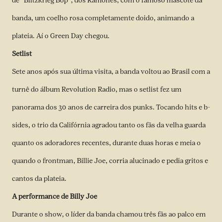
de “Blitzkrieg Bop”, dos Ramones, com o famoso mascote da
banda, um coelho rosa completamente doido, animando a
plateia. Aí o Green Day chegou.
Setlist
Sete anos após sua última visita, a banda voltou ao Brasil com a
turnê do álbum Revolution Radio, mas o setlist fez um
panorama dos 30 anos de carreira dos punks. Tocando hits e b-
sides, o trio da Califórnia agradou tanto os fãs da velha guarda
quanto os adoradores recentes, durante duas horas e meia o
quando o frontman, Billie Joe, corria alucinado e pedia gritos e
cantos da plateia.
A performance de Billy Joe
Durante o show, o líder da banda chamou três fãs ao palco em