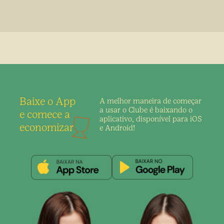
Baixe o App
A melhor maneira de
começar
a usar o Clube é
baixando o
e comece a
aplicativo,
disponível para iOS
economizar
e Android!