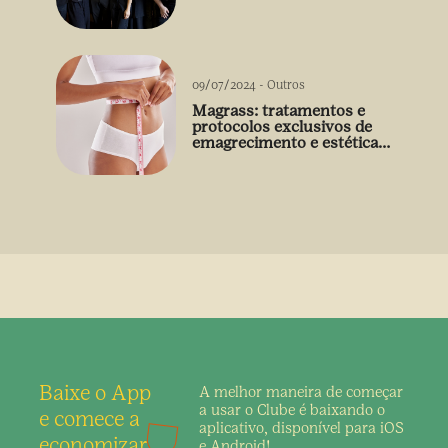
09/07/2024
-
Outros
Magrass: tratamentos e
protocolos exclusivos de
emagrecimento e estética
sem uso de medicamento
Baixe o App
A melhor maneira de
começar
a usar o Clube é
baixando o
e comece a
aplicativo,
disponível para iOS
economizar
e Android!