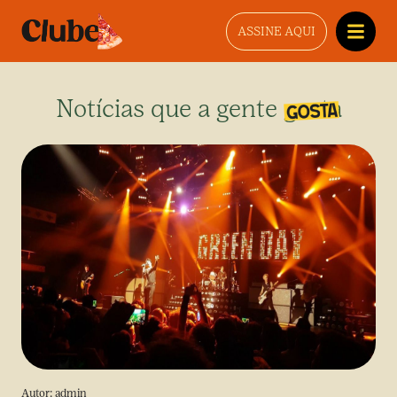
ASSINE AQUI
Notícias que a gente gosta
Autor:
admin