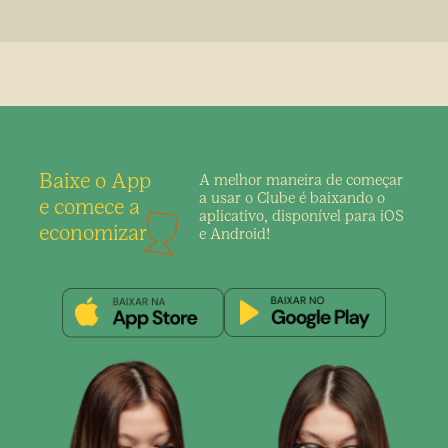
Baixe o App
A melhor maneira de
começar
a usar o Clube é
baixando o
e comece a
aplicativo,
disponível para iOS
economizar
e Android!