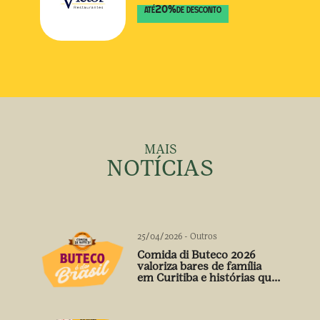
20
%
ATÉ
DE DESCONTO
MAIS
NOTÍCIAS
25/04/2026
-
Outros
Comida di Buteco 2026
valoriza bares de família
em Curitiba e histórias que
vão além do prato