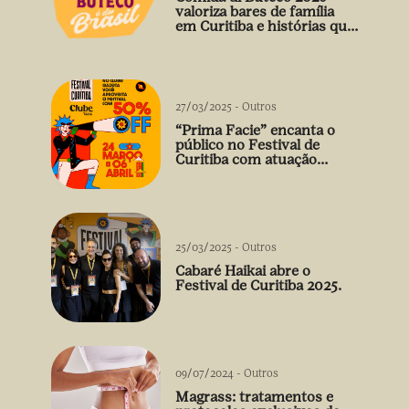
valoriza bares de família
em Curitiba e histórias que
vão além do prato
27/03/2025
-
Outros
“Prima Facie” encanta o
público no Festival de
Curitiba com atuação
arrebatadora de Débora
Falabella
25/03/2025
-
Outros
Cabaré Haikai abre o
Festival de Curitiba 2025.
09/07/2024
-
Outros
Magrass: tratamentos e