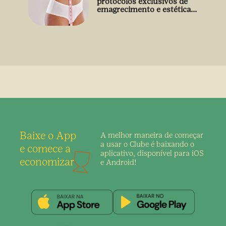
protocolos exclusivos de
emagrecimento e estética
sem uso de medicamento
Baixe o App
A melhor maneira de
começar
a usar o Clube é
baixando o
e comece a
aplicativo,
disponível para iOS
economizar
e Android!