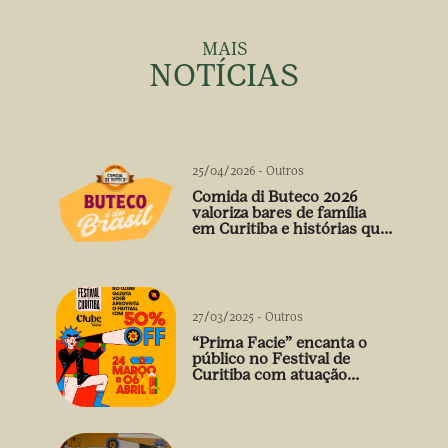
MAIS
NOTÍCIAS
25/04/2026
-
Outros
Comida di Buteco 2026
valoriza bares de família
em Curitiba e histórias que
vão além do prato
27/03/2025
-
Outros
“Prima Facie” encanta o
público no Festival de
Curitiba com atuação
arrebatadora de Débora
Falabella