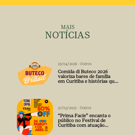
MAIS
NOTÍCIAS
25/04/2026
-
Outros
Comida di Buteco 2026
valoriza bares de família
em Curitiba e histórias que
vão além do prato
27/03/2025
-
Outros
“Prima Facie” encanta o
público no Festival de
Curitiba com atuação
arrebatadora de Débora
Falabella