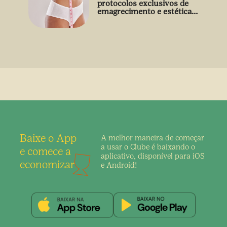
protocolos exclusivos de
emagrecimento e estética
sem uso de medicamento
Baixe o App
A melhor maneira de
começar
a usar o Clube é
baixando o
e comece a
aplicativo,
disponível para iOS
economizar
e Android!