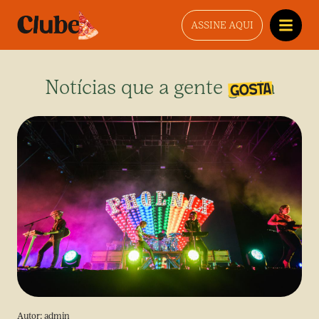
ASSINE AQUI
Notícias que a gente gosta
Autor:
admin