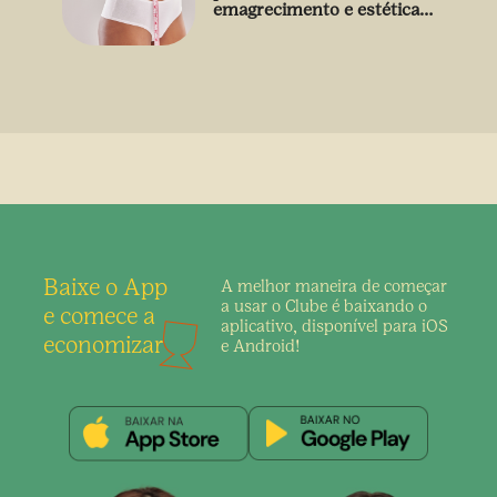
emagrecimento e estética
sem uso de medicamento
Baixe o App
A melhor maneira de
começar
a usar o Clube é
baixando o
e comece a
aplicativo,
disponível para iOS
economizar
e Android!