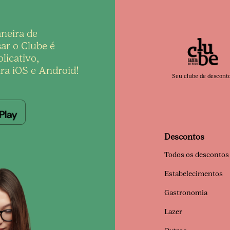
neira de
ar o Clube é
licativo,
ra iOS e Android!
Seu clube de descont
Descontos
Todos os descontos
Estabelecimentos
Gastronomia
Lazer