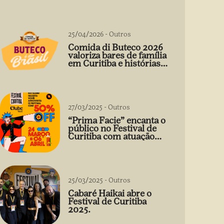
25/04/2026
-
Outros
Comida di Buteco 2026
valoriza bares de família
em Curitiba e histórias
que vão além do prato
27/03/2025
-
Outros
“Prima Facie” encanta o
público no Festival de
Curitiba com atuação
arrebatadora de Débora
Falabella
25/03/2025
-
Outros
Cabaré Haikai abre o
Festival de Curitiba
2025.