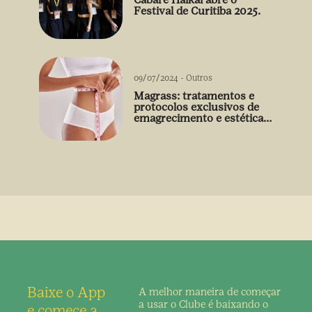
Festival de Curitiba 2025.
09/07/2024
-
Outros
Magrass: tratamentos e
protocolos exclusivos de
emagrecimento e estética
sem uso de medicamento
Baixe o App
A melhor maneira de
começar
a usar o Clube é
baixando o
e comece a