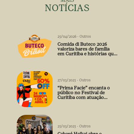
MAIS
NOTÍCIAS
25/04/2026
-
Outros
Comida di Buteco 2026
valoriza bares de família
em Curitiba e histórias que
vão além do prato
27/03/2025
-
Outros
“Prima Facie” encanta o
público no Festival de
Curitiba com atuação
arrebatadora de Débora
Falabella
25/03/2025
-
Outros
Cabaré Haikai abre o