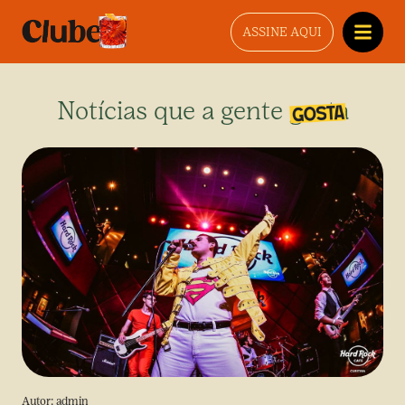
ASSINE AQUI
Notícias que a gente gosta
Autor:
admin