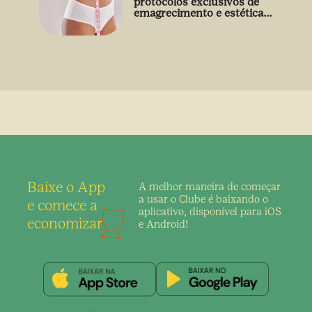
protocolos exclusivos de
emagrecimento e estética
sem uso de medicamento
Baixe o App
A melhor maneira de
começar
a usar o Clube é
baixando o
e comece a
aplicativo,
disponível para iOS
economizar
e Android!