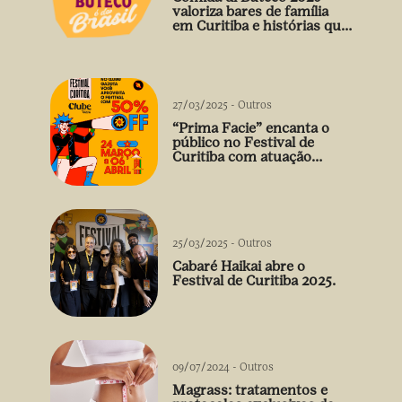
valoriza bares de família
em Curitiba e histórias que
vão além do prato
27/03/2025
-
Outros
“Prima Facie” encanta o
público no Festival de
Curitiba com atuação
arrebatadora de Débora
Falabella
25/03/2025
-
Outros
Cabaré Haikai abre o
Festival de Curitiba 2025.
09/07/2024
-
Outros
Magrass: tratamentos e