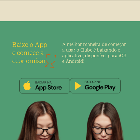
Baixe o App
A melhor maneira de
começar
a usar o Clube é
baixando o
e comece a
aplicativo,
disponível para iOS
economizar
e Android!