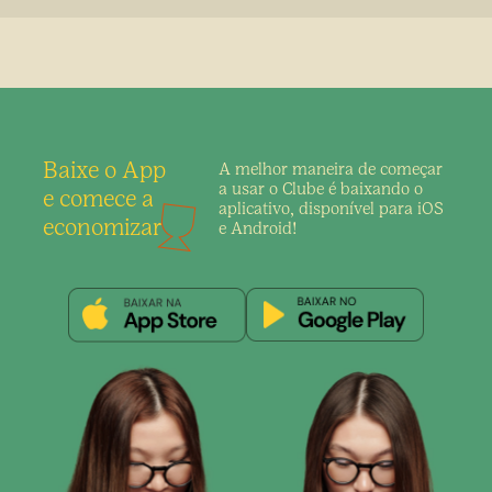
Baixe o App
A melhor maneira de
começar
a usar o Clube é
baixando o
e comece a
aplicativo,
disponível para iOS
economizar
e Android!