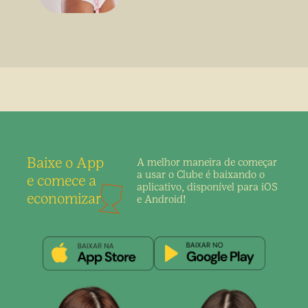
sem uso de medicamento
Baixe o App
A melhor maneira de
começar
a usar o Clube é
baixando o
e comece a
aplicativo,
disponível para iOS
economizar
e Android!