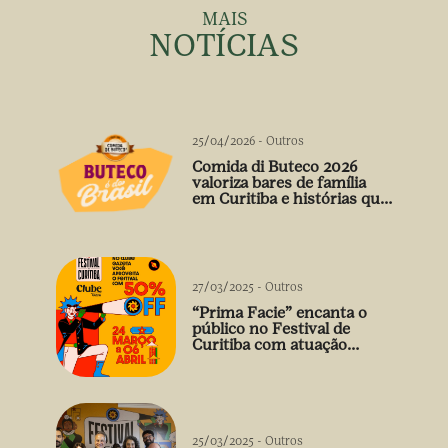
MAIS
NOTÍCIAS
25/04/2026
-
Outros
Comida di Buteco 2026
valoriza bares de família
em Curitiba e histórias que
vão além do prato
27/03/2025
-
Outros
“Prima Facie” encanta o
público no Festival de
Curitiba com atuação
arrebatadora de Débora
Falabella
25/03/2025
-
Outros