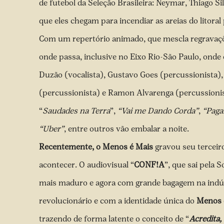
de futebol da Seleção Brasileira: Neymar, Thiago 
que eles chegam para incendiar as areias do litoral
Com um repertório animado, que mescla regravaçõ
onde passa, inclusive no Eixo Rio-São Paulo, onde
Duzão (vocalista), Gustavo Goes (percussionista), 
(percussionista) e Ramon Alvarenga (percussionis
“
Saudades na Terra
”,
“Vai me Dando Corda”
,
“Paga
“Uber”
, entre outros vão embalar a noite.
Recentemente, o
Menos é Mais
gravou seu terceir
acontecer. O audiovisual “
CONF!A
”, que sai pela 
mais maduro e agora com grande bagagem na indúst
revolucionário e com a identidade única do
Menos 
trazendo de forma latente o conceito de “
Acredita, 