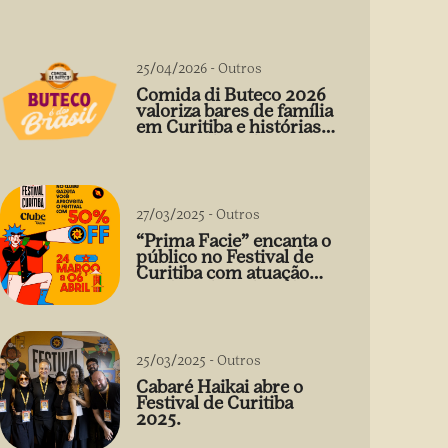
25/04/2026
-
Outros
Comida di Buteco 2026
valoriza bares de família
em Curitiba e histórias
que vão além do prato
27/03/2025
-
Outros
“Prima Facie” encanta o
público no Festival de
Curitiba com atuação
arrebatadora de Débora
Falabella
25/03/2025
-
Outros
Cabaré Haikai abre o
Festival de Curitiba
2025.