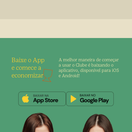
Baixe o App
A melhor maneira de
começar
a usar o Clube é
baixando o
e comece a
aplicativo,
disponível para iOS
economizar
e Android!