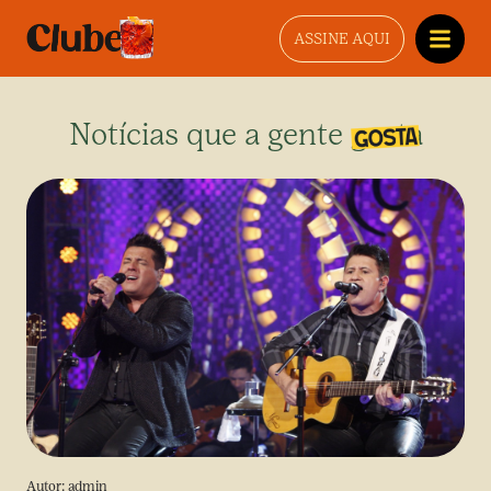
ASSINE AQUI
Notícias que a gente gosta
Autor:
admin