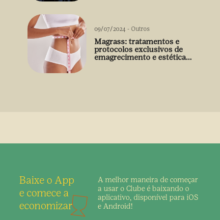
09/07/2024
-
Outros
Magrass: tratamentos e
protocolos exclusivos de
emagrecimento e estética
sem uso de medicamento
Baixe o App
A melhor maneira de
começar
a usar o Clube é
baixando o
e comece a
aplicativo,
disponível para iOS
economizar
e Android!