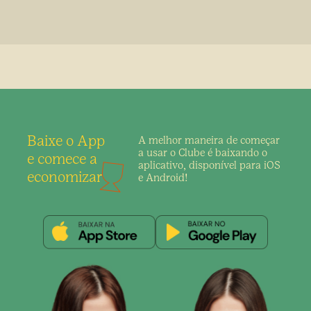
Baixe o App
A melhor maneira de
começar
a usar o Clube é
baixando o
e comece a
aplicativo,
disponível para iOS
economizar
e Android!