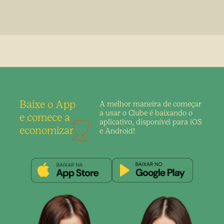
Baixe o App
A melhor maneira de
começar
a usar o Clube é
baixando o
e comece a
aplicativo,
disponível para iOS
economizar
e Android!