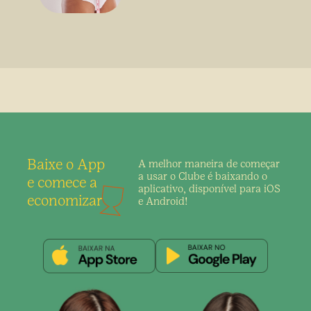
sem uso de medicamento
Baixe o App
A melhor maneira de
começar
a usar o Clube é
baixando o
e comece a
aplicativo,
disponível para iOS
economizar
e Android!