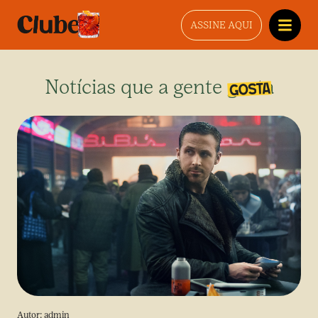
ASSINE AQUI
Notícias que a gente gosta
Autor:
admin