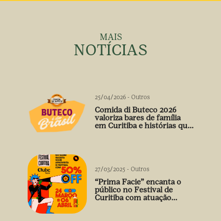
MAIS
NOTÍCIAS
25/04/2026
-
Outros
Comida di Buteco 2026
valoriza bares de família
em Curitiba e histórias que
vão além do prato
27/03/2025
-
Outros
“Prima Facie” encanta o
público no Festival de
Curitiba com atuação
arrebatadora de Débora
Falabella