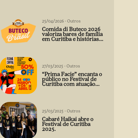
25/04/2026
-
Outros
Comida di Buteco 2026
valoriza bares de família
em Curitiba e histórias
que vão além do prato
27/03/2025
-
Outros
“Prima Facie” encanta o
público no Festival de
Curitiba com atuação
arrebatadora de Débora
Falabella
25/03/2025
-
Outros
Cabaré Haikai abre o
Festival de Curitiba
2025.