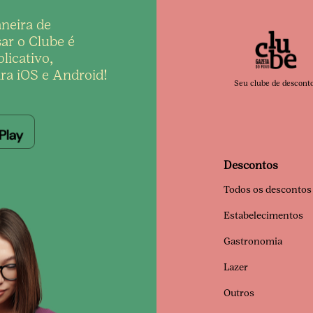
neira de
ar o Clube é
licativo,
ra iOS e Android!
Seu clube de descont
Descontos
Todos os descontos
Estabelecimentos
Gastronomia
Lazer
Outros