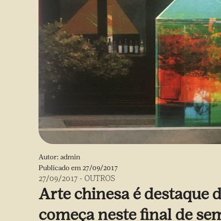
Autor:
admin
Publicado em
27/09/2017
27/09/2017
-
OUTROS
Arte chinesa é destaque d
começa neste final de s