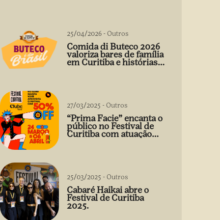
25/04/2026
-
Outros
Comida di Buteco 2026
valoriza bares de família
em Curitiba e histórias
que vão além do prato
27/03/2025
-
Outros
“Prima Facie” encanta o
público no Festival de
Curitiba com atuação
arrebatadora de Débora
Falabella
25/03/2025
-
Outros
Cabaré Haikai abre o
Festival de Curitiba
2025.