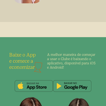
Baixe o App
A melhor maneira de
começar
a usar o Clube é
baixando o
e comece a
aplicativo,
disponível para iOS
economizar
e Android!