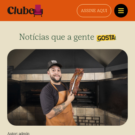
ASSINE AQUI
Notícias que a gente gosta
Autor:
admin