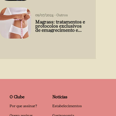
09/07/2024
-
Outros
Magrass: tratamentos e
protocolos exclusivos
de emagrecimento e
estética sem uso de
medicamento
O Clube
Notícias
Por que assinar?
Estabelecimentos
Quero assinar
Gastronomia