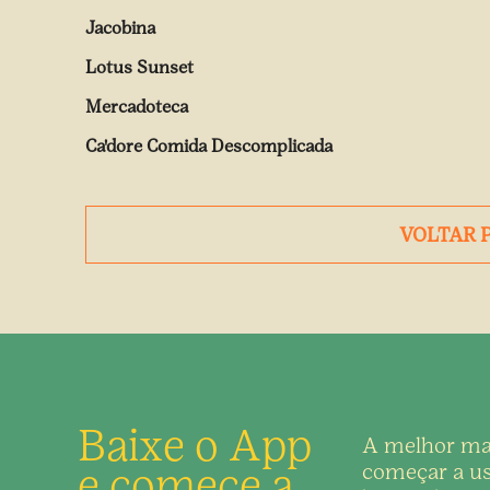
Jacobina
Lotus Sunset
Mercadoteca
Ca'dore Comida Descomplicada
VOLTAR 
Baixe o App
A melhor ma
e comece a
começar a us