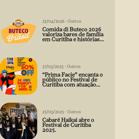
25/04/2026
-
Outros
Comida di Buteco 2026
valoriza bares de família
em Curitiba e histórias
que vão além do prato
27/03/2025
-
Outros
“Prima Facie” encanta o
público no Festival de
Curitiba com atuação
arrebatadora de Débora
Falabella
25/03/2025
-
Outros
Cabaré Haikai abre o
Festival de Curitiba
2025.