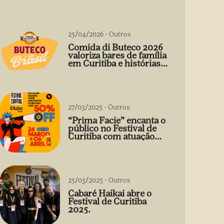
25/04/2026
-
Outros
Comida di Buteco 2026
valoriza bares de família
em Curitiba e histórias
que vão além do prato
27/03/2025
-
Outros
“Prima Facie” encanta o
público no Festival de
Curitiba com atuação
arrebatadora de Débora
Falabella
25/03/2025
-
Outros
Cabaré Haikai abre o
Festival de Curitiba
2025.