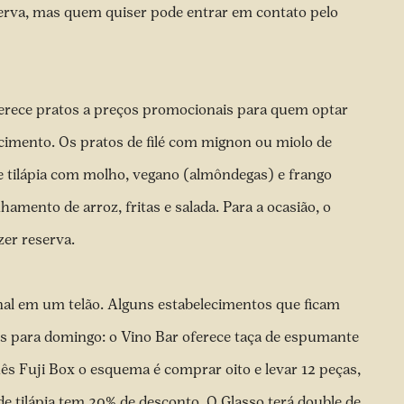
serva, mas quem quiser pode entrar em contato pelo
oferece pratos a preços promocionais para quem optar
cimento. Os pratos de filé com mignon ou miolo de
de tilápia com molho, vegano (almôndegas) e frango
ento de arroz, fritas e salada. Para a ocasião, o
zer reserva.
inal em um telão. Alguns estabelecimentos que ficam
 para domingo: o Vino Bar oferece taça de espumante
nês Fuji Box o esquema é comprar oito e levar 12 peças,
a de tilápia tem 20% de desconto. O Glasso terá double de