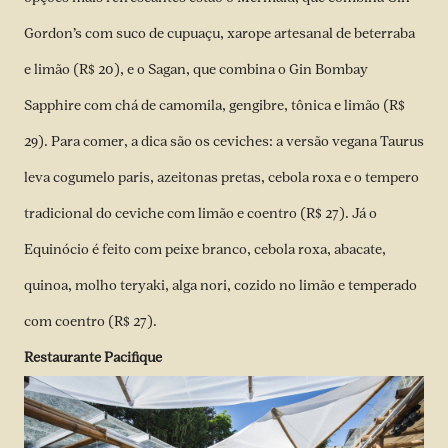
Gordon’s com suco de cupuaçu, xarope artesanal de beterraba
e limão (R$ 20), e o Sagan, que combina o Gin Bombay
Sapphire com chá de camomila, gengibre, tônica e limão (R$
29). Para comer, a dica são os ceviches: a versão vegana Taurus
leva cogumelo paris, azeitonas pretas, cebola roxa e o tempero
tradicional do ceviche com limão e coentro (R$ 27). Já o
Equinócio é feito com peixe branco, cebola roxa, abacate,
quinoa, molho teryaki, alga nori, cozido no limão e temperado
com coentro (R$ 27).
Restaurante Pacifique