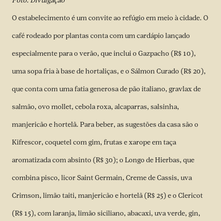
Foto: Divulgação
O estabelecimento é um convite ao refúgio em meio à cidade. O
café rodeado por plantas conta com um cardápio lançado
especialmente para o verão, que inclui o Gazpacho (R$ 10),
uma sopa fria à base de hortaliças, e o Sálmon Curado (R$ 20),
que conta com uma fatia generosa de pão italiano, gravlax de
salmão, ovo mollet, cebola roxa, alcaparras, salsinha,
manjericão e hortelã. Para beber, as sugestões da casa são o
Kifrescor, coquetel com gim, frutas e xarope em taça
aromatizada com absinto (R$ 30); o Longo de Hierbas, que
combina pisco, licor Saint Germain, Creme de Cassis, uva
Crimson, limão taiti, manjericão e hortelã (R$ 25) e o Clericot
(R$ 15), com laranja, limão siciliano, abacaxi, uva verde, gin,