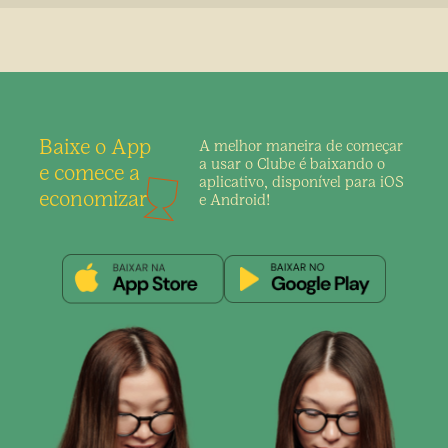
Baixe o App
A melhor maneira de
começar
a usar o Clube é
baixando o
e comece a
aplicativo,
disponível para iOS
economizar
e Android!