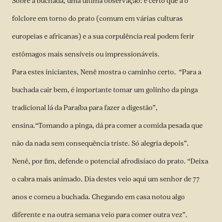
Sobre a buchada, uma ultima observação: é certo que a o
folclore em torno do prato (comum em várias culturas
europeias e africanas) e a sua corpulência real podem ferir
estômagos mais sensíveis ou impressionáveis.
Para estes iniciantes, Nenê mostra o caminho certo. “Para a
buchada cair bem, é importante tomar um golinho da pinga
tradicional lá da Paraíba para fazer a digestão”,
ensina.“Tomando a pinga, dá pra comer a comida pesada que
não da nada sem consequência triste. Só alegria depois”.
Nenê, por fim, defende o potencial afrodisíaco do prato. “Deixa
o cabra mais animado. Dia destes veio aqui um senhor de 77
anos e comeu a buchada. Chegando em casa notou algo
diferente e na outra semana veio para comer outra vez”.