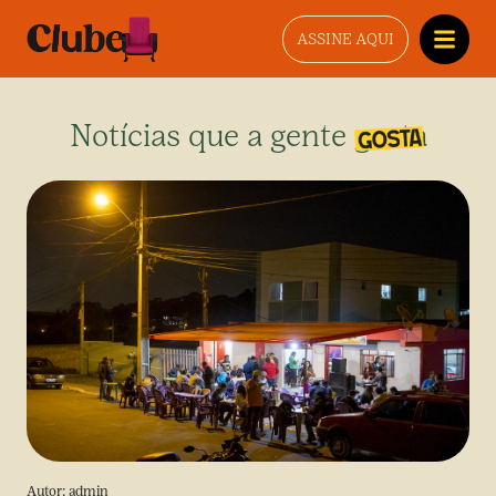
ASSINE AQUI
Notícias que a gente gosta
Autor:
admin