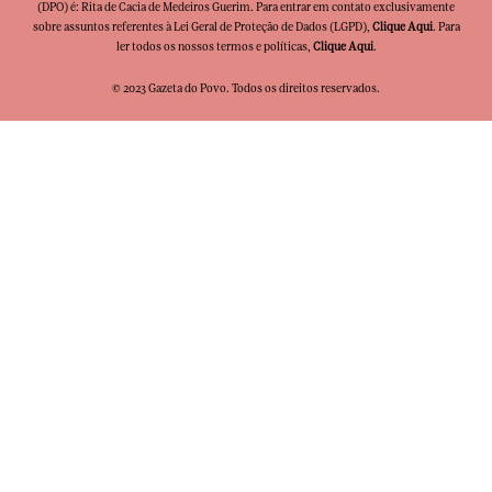
(DPO) é: Rita de Cacia de Medeiros Guerim. Para entrar em contato exclusivamente
sobre assuntos referentes à Lei Geral de Proteção de Dados (LGPD),
Clique Aqui
. Para
ler todos os nossos termos e políticas,
Clique Aqui
.
© 2023 Gazeta do Povo. Todos os direitos reservados.