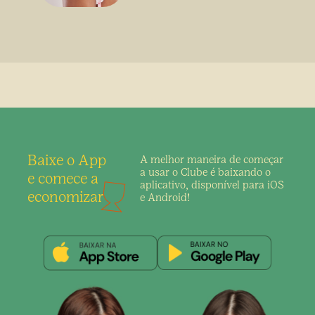
Baixe o App
A melhor maneira de
começar
a usar o Clube é
baixando o
e comece a
aplicativo,
disponível para iOS
economizar
e Android!