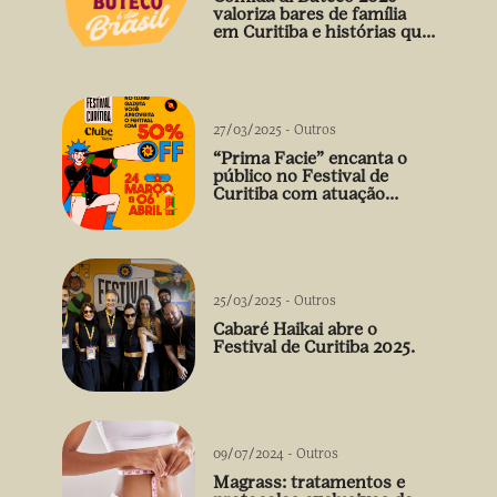
valoriza bares de família
em Curitiba e histórias que
vão além do prato
27/03/2025
-
Outros
“Prima Facie” encanta o
público no Festival de
Curitiba com atuação
arrebatadora de Débora
Falabella
25/03/2025
-
Outros
Cabaré Haikai abre o
Festival de Curitiba 2025.
09/07/2024
-
Outros
Magrass: tratamentos e