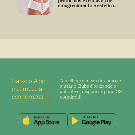
protocolos exclusivos de
emagrecimento e estética
sem uso de medicamento
Baixe o App
A melhor maneira de
começar
a usar o Clube é
baixando o
e comece a
aplicativo,
disponível para iOS
economizar
e Android!