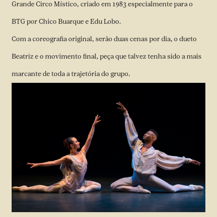
Grande Circo Místico, criado em 1983 especialmente para o
BTG por Chico Buarque e Edu Lobo.
Com a coreografia original, serão duas cenas por dia, o dueto
Beatriz e o movimento final, peça que talvez tenha sido a mais
marcante de toda a trajetória do grupo.