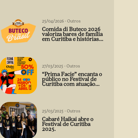
25/04/2026
-
Outros
Comida di Buteco 2026
valoriza bares de família
em Curitiba e histórias
que vão além do prato
27/03/2025
-
Outros
“Prima Facie” encanta o
público no Festival de
Curitiba com atuação
arrebatadora de Débora
Falabella
25/03/2025
-
Outros
Cabaré Haikai abre o
Festival de Curitiba
2025.