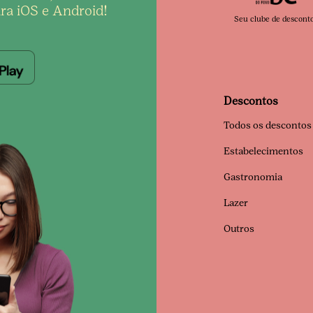
ra iOS e Android!
Seu clube de descont
Descontos
Todos os descontos
Estabelecimentos
Gastronomia
Lazer
Outros