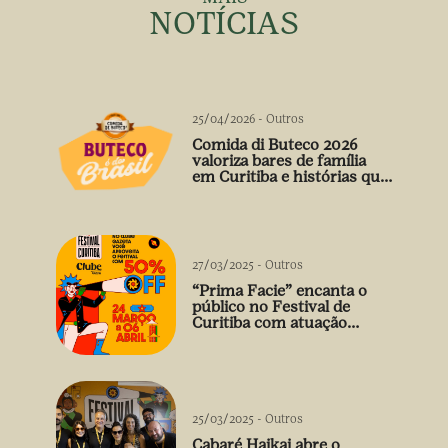
NOTÍCIAS
25/04/2026
-
Outros
Comida di Buteco 2026
valoriza bares de família
em Curitiba e histórias que
vão além do prato
27/03/2025
-
Outros
“Prima Facie” encanta o
público no Festival de
Curitiba com atuação
arrebatadora de Débora
Falabella
25/03/2025
-
Outros
Cabaré Haikai abre o