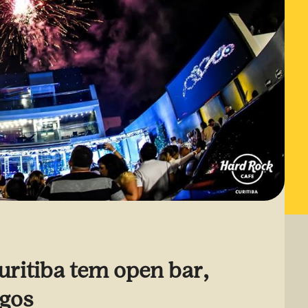
uritiba tem open bar,
ogos