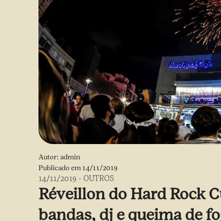
Autor:
admin
Publicado em
14/11/2019
14/11/2019
-
OUTROS
Réveillon do Hard Rock C
bandas, dj e queima de f