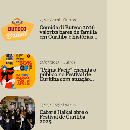
25/04/2026
-
Outros
Comida di Buteco 2026
valoriza bares de família
em Curitiba e histórias
que vão além do prato
27/03/2025
-
Outros
“Prima Facie” encanta o
público no Festival de
Curitiba com atuação
arrebatadora de Débora
Falabella
25/03/2025
-
Outros
Cabaré Haikai abre o
Festival de Curitiba
2025.