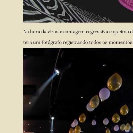
Na hora da virada: contagem regressiva e queima d
terá um fotógrafo registrando todos os momentos;