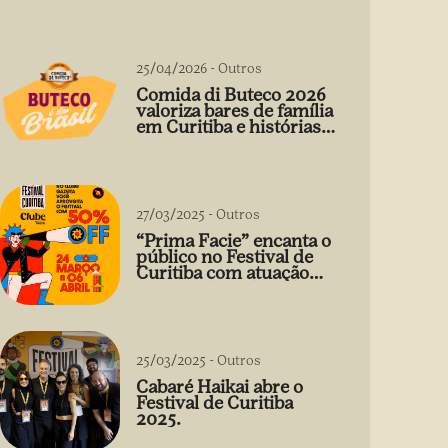
25/04/2026
-
Outros
Comida di Buteco 2026
valoriza bares de família
em Curitiba e histórias
que vão além do prato
27/03/2025
-
Outros
“Prima Facie” encanta o
público no Festival de
Curitiba com atuação
arrebatadora de Débora
Falabella
25/03/2025
-
Outros
Cabaré Haikai abre o
Festival de Curitiba
2025.