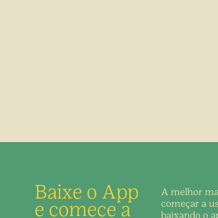
Baixe o App
A melhor ma
e comece a
começar a us
baixando o ap