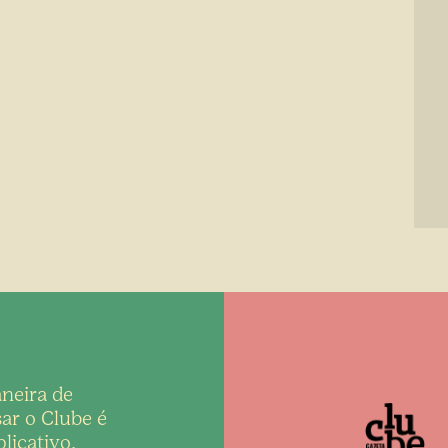
neira de
ar o Clube é
licativo,