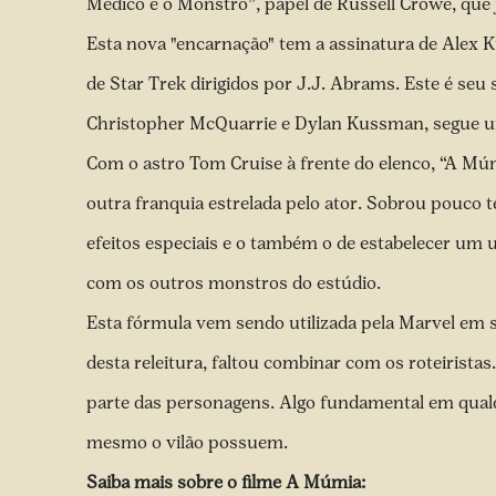
Médico e o Monstro”, papel de Russell Crowe, que
Esta nova "encarnação" tem a assinatura de Alex K
de Star Trek dirigidos por J.J. Abrams. Este é seu
Christopher McQuarrie e Dylan Kussman, segue u
Com o astro Tom Cruise à frente do elenco, “A 
outra franquia estrelada pelo ator. Sobrou pouco t
efeitos especiais e o também o de estabelecer um u
com os outros monstros do estúdio.
Esta fórmula vem sendo utilizada pela Marvel em 
desta releitura, faltou combinar com os roteirista
parte das personagens. Algo fundamental em qualqu
mesmo o vilão possuem.
Saiba mais sobre o filme A Múmia: