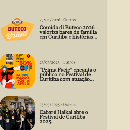
25/04/2026
-
Outros
Comida di Buteco 2026
valoriza bares de família
em Curitiba e histórias
que vão além do prato
27/03/2025
-
Outros
“Prima Facie” encanta o
público no Festival de
Curitiba com atuação
arrebatadora de Débora
Falabella
25/03/2025
-
Outros
Cabaré Haikai abre o
Festival de Curitiba
2025.