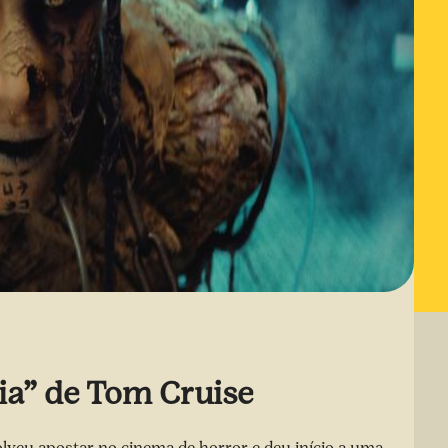
ia” de Tom Cruise
lveu apostar no cinema de horror e deu início a uma