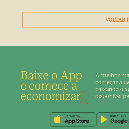
VOLTAR 
Baixe o App
A melhor ma
e comece a
começar a us
baixando o ap
economizar
disponível pa