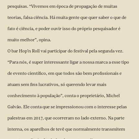
pesquisas. “Vivemos em época de propagação de muitas
teorias, falsa ciência. Há muita gente que quer saber o que de
fato é ciência, e poder ouvir isso do próprio pesquisador é
muito melhor”, opina.
O bar Hop’n Roll vai participar do festival pela segunda vez.
“Para nós, é super interessante ligar a nossa marca a esse tipo
de evento científico, em que todos são bem profissionais e
atuam sem fins lucrativos, só querendo levar mais
conhecimento à população”, conta o proprietário, Michel
Galvão. Ele conta que se impressionou com o interesse pelas
palestras em 2017, que ocorreram no lado externo. Na parte
interna, os aparelhos de tevê que normalmente transmitem