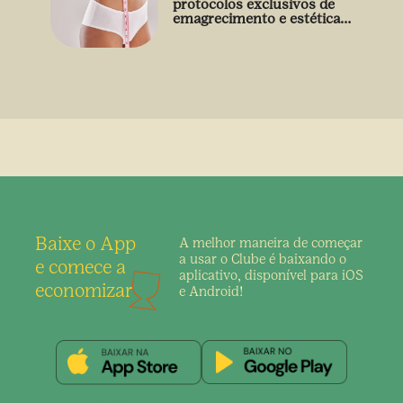
protocolos exclusivos de
emagrecimento e estética
sem uso de medicamento
Baixe o App
A melhor maneira de
começar
a usar o Clube é
baixando o
e comece a
aplicativo,
disponível para iOS
economizar
e Android!