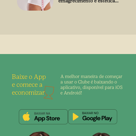
emagrecimento e estética
sem uso de medicamento
Baixe o App
A melhor maneira de
começar
a usar o Clube é
baixando o
e comece a
aplicativo,
disponível para iOS
economizar
e Android!