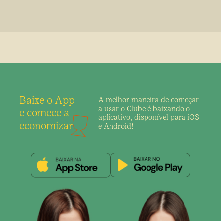
Baixe o App
A melhor maneira de
começar
a usar o Clube é
baixando o
e comece a
aplicativo,
disponível para iOS
economizar
e Android!