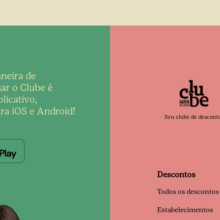
neira de
ar o Clube é
licativo,
ra iOS e Android!
Seu clube de descont
Descontos
Todos os descontos
Estabelecimentos