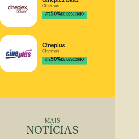
Cineplex Batel
Cinemas
50
%
ATÉ
DE DESCONTO
Cineplus
Cinemas
50
%
ATÉ
DE DESCONTO
MAIS
NOTÍCIAS