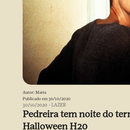
Autor:
Maria
Publicado em
30/10/2020
30/10/2020
-
LAZER
Pedreira tem noite do ter
Halloween H20