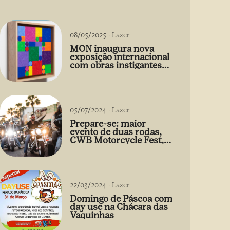
08/05/2025
-
Lazer
MON inaugura nova
exposição internacional
com obras instigantes
de Gabriel de la Mora
05/07/2024
-
Lazer
Prepare-se: maior
evento de duas rodas,
CWB Motorcycle Fest,
acontece 03/08
22/03/2024
-
Lazer
Domingo de Páscoa com
day use na Chácara das
Vaquinhas