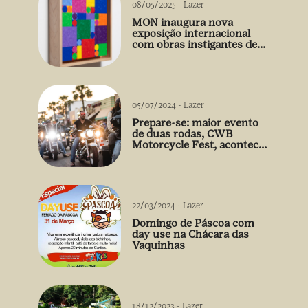
08/05/2025
-
Lazer
MON inaugura nova
exposição internacional
com obras instigantes de
Gabriel de la Mora
05/07/2024
-
Lazer
Prepare-se: maior evento
de duas rodas, CWB
Motorcycle Fest, acontece
03/08
22/03/2024
-
Lazer
Domingo de Páscoa com
day use na Chácara das
Vaquinhas
18/12/2023
-
Lazer