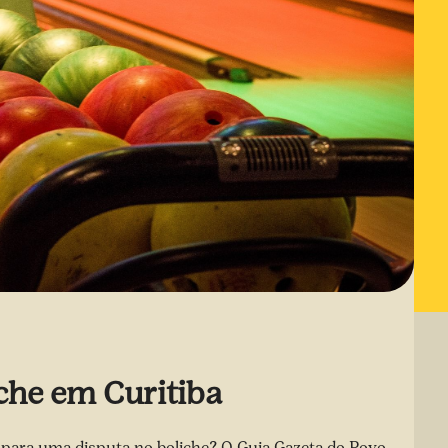
che em Curitiba
a para uma disputa no boliche? O Guia Gazeta do Povo