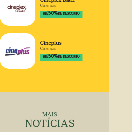
Cineplex Batel
Cinemas
50
%
ATÉ
DE DESCONTO
Cineplus
Cinemas
50
%
ATÉ
DE DESCONTO
MAIS
NOTÍCIAS