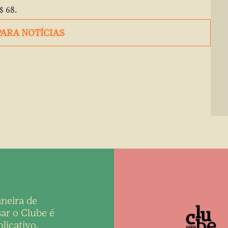
$ 68.
PARA NOTÍCIAS
neira de
ar o Clube é
licativo,