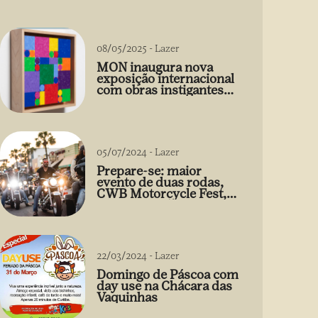
08/05/2025
-
Lazer
MON inaugura nova
exposição internacional
com obras instigantes
de Gabriel de la Mora
05/07/2024
-
Lazer
Prepare-se: maior
evento de duas rodas,
CWB Motorcycle Fest,
acontece 03/08
22/03/2024
-
Lazer
Domingo de Páscoa com
day use na Chácara das
Vaquinhas