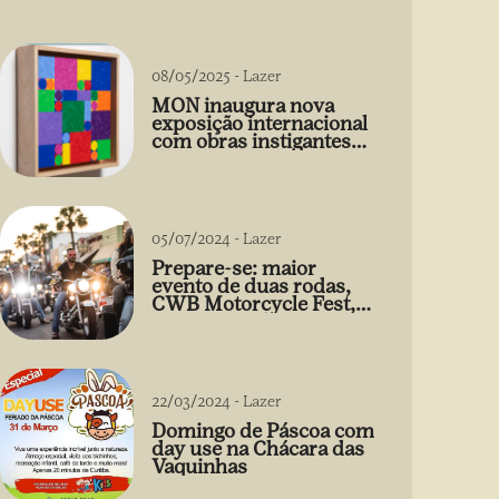
08/05/2025
-
Lazer
MON inaugura nova
exposição internacional
com obras instigantes
de Gabriel de la Mora
05/07/2024
-
Lazer
Prepare-se: maior
evento de duas rodas,
CWB Motorcycle Fest,
acontece 03/08
22/03/2024
-
Lazer
Domingo de Páscoa com
day use na Chácara das
Vaquinhas