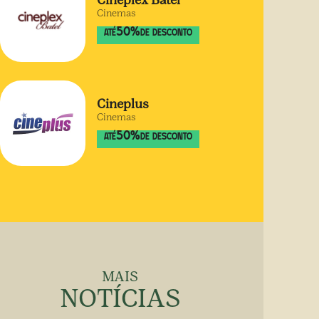
Cineplex Batel
Cinemas
50
%
ATÉ
DE DESCONTO
Cineplus
Cinemas
50
%
ATÉ
DE DESCONTO
MAIS
NOTÍCIAS