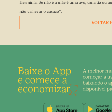
Hermínia. Se não é a mãe é uma avó, uma tia ou a
não vai levar o casaco”.
VOLTAR 
Baixe o App
A melhor ma
e comece a
começar a us
baixando o ap
economizar
disponível pa