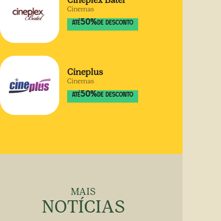
Cineplex Batel
Cinemas
50
%
ATÉ
DE DESCONTO
Cineplus
Cinemas
50
%
ATÉ
DE DESCONTO
MAIS
NOTÍCIAS