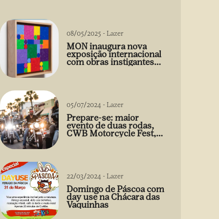
08/05/2025
-
Lazer
MON inaugura nova
exposição internacional
com obras instigantes
de Gabriel de la Mora
05/07/2024
-
Lazer
Prepare-se: maior
evento de duas rodas,
CWB Motorcycle Fest,
acontece 03/08
22/03/2024
-
Lazer
Domingo de Páscoa com
day use na Chácara das
Vaquinhas