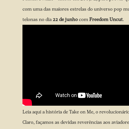
com uma das maiores estrelas do universo pop mu
telonas no dia
22 de junho
com
Freedom Uncut
.
Leia aqui a história de Take on Me, o revolucionário
Claro, façamos as devidas reverências aos aviador