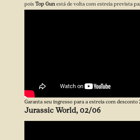
pois
Top Gun
está de volta com estreia prevista pa
Garanta seu ingresso para a estreia com desconto 
Jurassic World, 02/06