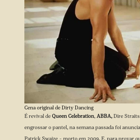
Cena original de Dirty Dancing
É revival de
Queen Celebration
,
ABBA,
Dire Straits
engrossar o pantel, na semana passada foi anunci
Patrick Swaize – morto em 2009. E, para provar q