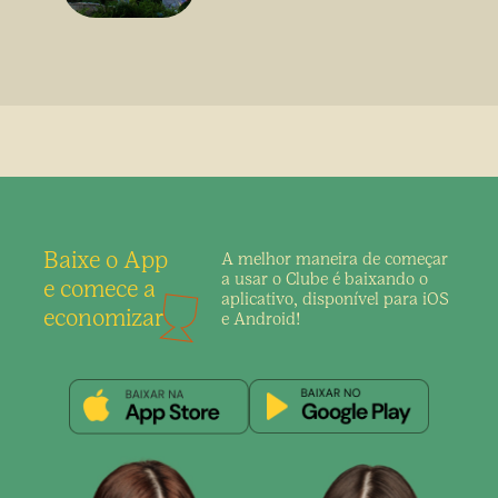
Baixe o App
A melhor maneira de
começar
a usar o Clube é
baixando o
e comece a
aplicativo,
disponível para iOS
economizar
e Android!