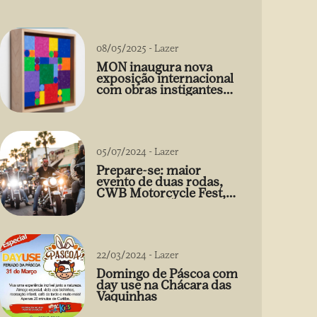
08/05/2025
-
Lazer
MON inaugura nova
exposição internacional
com obras instigantes
de Gabriel de la Mora
05/07/2024
-
Lazer
Prepare-se: maior
evento de duas rodas,
CWB Motorcycle Fest,
acontece 03/08
22/03/2024
-
Lazer
Domingo de Páscoa com
day use na Chácara das
Vaquinhas