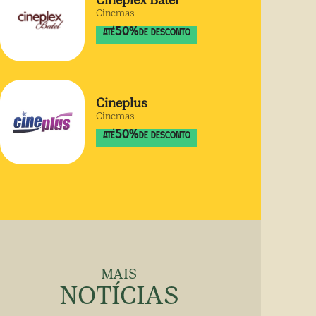
Cineplex Batel
Cinemas
50
%
ATÉ
DE DESCONTO
Cineplus
Cinemas
50
%
ATÉ
DE DESCONTO
MAIS
NOTÍCIAS