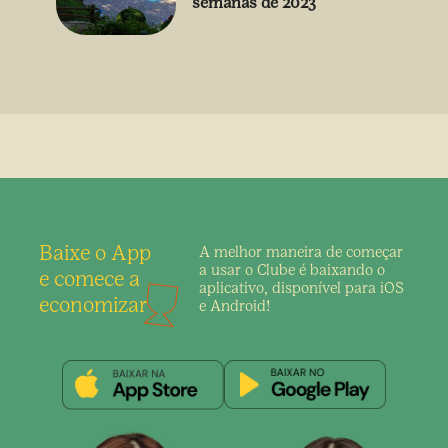
semanas de 2023
Baixe o App
A melhor maneira de
começar
a usar o Clube é
baixando o
e comece a
aplicativo,
disponível para iOS
economizar
e Android!