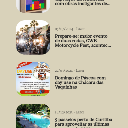
com obras instigantes de
Gabriel de la Mora
05/07/2024
-
Lazer
Prepare-se: maior evento
de duas rodas, CWB
Motorcycle Fest, acontece
03/08
22/03/2024
-
Lazer
Domingo de Páscoa com
day use na Chácara das
Vaquinhas
18/12/2023
-
Lazer
5 passeios perto de Curitiba
para aproveitar as últimas