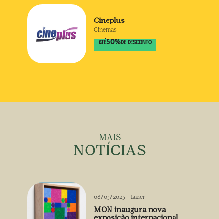
Cineplus
Cinemas
50
%
ATÉ
DE DESCONTO
MAIS
NOTÍCIAS
08/05/2025
-
Lazer
MON inaugura nova
exposição internacional