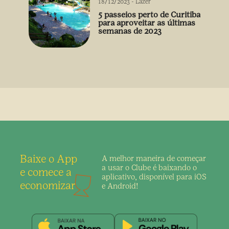
18/12/2023
-
Lazer
5 passeios perto de Curitiba
para aproveitar as últimas
semanas de 2023
Baixe o App
A melhor maneira de
começar
a usar o Clube é
baixando o
e comece a
aplicativo,
disponível para iOS
economizar
e Android!