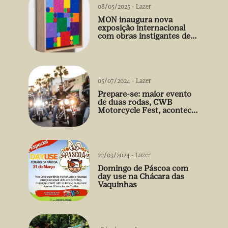
08/05/2025
-
Lazer
MON inaugura nova
exposição internacional
com obras instigantes de
Gabriel de la Mora
05/07/2024
-
Lazer
Prepare-se: maior evento
de duas rodas, CWB
Motorcycle Fest, acontece
03/08
22/03/2024
-
Lazer
Domingo de Páscoa com
day use na Chácara das
Vaquinhas